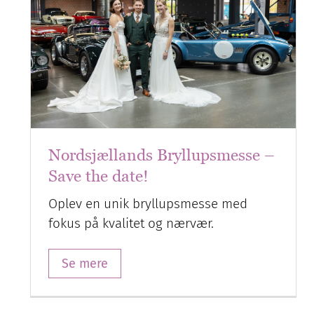
Nordsjællands Bryllupsmesse –
Save the date!
Oplev en unik bryllupsmesse med
fokus på kvalitet og nærvær.
Se mere