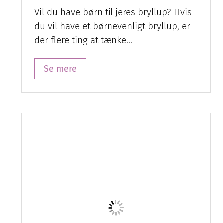
Se mere
Hvad laver en
bryllupskoordinator?