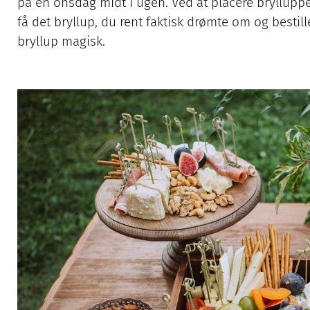
på en onsdag midt i ugen. Ved at placere bryllupp
få det bryllup, du rent faktisk drømte om og bestille
bryllup magisk.