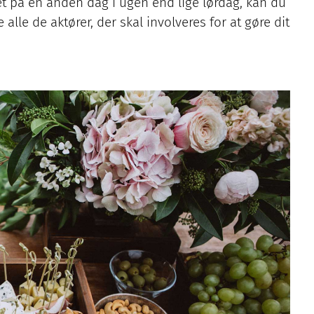
et på en anden dag i ugen end lige lørdag, kan du
 alle de aktører, der skal involveres for at gøre dit