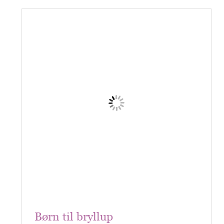
Børn til bryllup
Vil du have børn til jeres bryllup? Hvis
du vil have et børnevenligt bryllup, er
der flere ting at tænke…