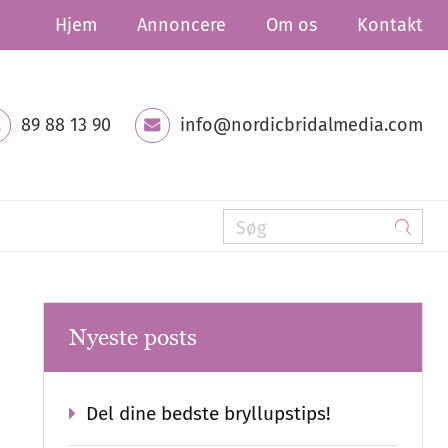
Hjem
Annoncere
Om os
Kontakt
89 88 13 90
info@nordicbridalmedia.com
Nyeste posts
Del dine bedste bryllupstips!