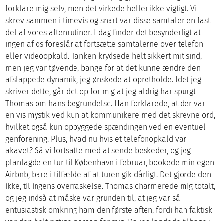
forklare mig selv, men det virkede heller ikke vigtigt. Vi
skrev sammen i timevis og snart var disse samtaler en fast
del af vores aftenrutiner. I dag finder det besynderligt at
ingen af os foreslår at fortsætte samtalerne over telefon
eller videoopkald. Tanken krydsede helt sikkert mit sind,
men jeg var tøvende, bange for at det kunne ændre den
afslappede dynamik, jeg ønskede at opretholde. Idet jeg
skriver dette, går det op for mig at jeg aldrig har spurgt
Thomas om hans begrundelse. Han forklarede, at der var
en vis mystik ved kun at kommunikere med det skrevne ord,
hvilket også kun opbyggede spændingen ved en eventuel
genforening. Plus, hvad nu hvis et telefonopkald var
akavet? Så vi fortsatte med at sende beskeder, og jeg
planlagde en tur til København i februar, bookede min egen
Airbnb, bare i tilfælde af at turen gik dårligt. Det gjorde den
ikke, til ingens overraskelse. Thomas charmerede mig totalt,
og jeg indså at måske var grunden til, at jeg var så
entusiastisk omkring ham den første aften, fordi han faktisk