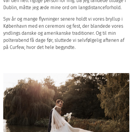
var den helt rigtige person for mig. Da jeg landede tilbage i
Dublin, måtte jeg æde mine ord om langdistanceforhold.
Syv år og mange flyvninger senere holdt vi vores bryllup i
København med en ceremoni og fest, der blandede vores
yndlings danske og amerikanske traditioner. Og til min
polterabend få dage før, sluttede vi selvfølgelig aftenen af
på Curfew, hvor det hele begyndte.