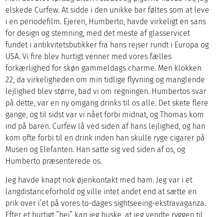
elskede Curfew. At sidde i den unikke bar føltes som at leve
i en periodefilm. Ejeren, Humberto, havde virkeligt en sans
for design og stemning, med det meste af glasservicet
fundet i antikvitetsbutikker fra hans rejser rundt i Europa og
USA. Vi fire blev hurtigt venner med vores fælles
forkærlighed for skøn gammeldags charme. Men klokken
22, da virkeligheden om min tidlige flyvning og manglende
lejlighed blev større, bad vi om regningen. Humbertos svar
på dette, var en ny omgang drinks til os alle. Det skete flere
gange, og til sidst var vi nået forbi midnat, og Thomas kom
ind på baren. Curfew lå ved siden af hans lejlighed, og han
kom ofte forbi til en drink inden han skulle ryge cigarer på
Musen og Elefanten. Han satte sig ved siden af os, og
Humberto præsenterede os.
Jeg havde knapt nok øjenkontakt med ham. Jeg var i et
langdistanceforhold og ville intet andet end at sætte en
prik over i’et på vores to-dages sightseeing-ekstravaganza.
Efter et hurtigt ”hej” kan jeg huske, at jeg vendte ryggen til