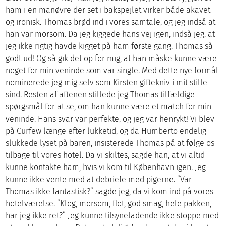
ham i en manøvre der set i bakspejlet virker både akavet
og ironisk. Thomas brød ind i vores samtale, og jeg indså at
han var morsom. Da jeg kiggede hans vej igen, indså jeg, at
jeg ikke rigtig havde kigget på ham første gang. Thomas så
godt ud! Og så gik det op for mig, at han måske kunne være
noget for min veninde som var single. Med dette nye formål
nominerede jeg mig selv som Kirsten giftekniv i mit stille
sind. Resten af aftenen stillede jeg Thomas tilfældige
spørgsmål for at se, om han kunne være et match for min
veninde. Hans svar var perfekte, og jeg var henrykt! Vi blev
på Curfew længe efter lukketid, og da Humberto endelig
slukkede lyset på baren, insisterede Thomas på at følge os
tilbage til vores hotel. Da vi skiltes, sagde han, at vi altid
kunne kontakte ham, hvis vi kom til København igen. Jeg
kunne ikke vente med at debriefe med pigerne. ”Var
Thomas ikke fantastisk?” sagde jeg, da vi kom ind på vores
hotelværelse. ”Klog, morsom, flot, god smag, hele pakken,
har jeg ikke ret?” Jeg kunne tilsyneladende ikke stoppe med