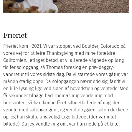
Frieriet
Frieriet kom i 2021. Vi var stoppet ved Boulder, Colorado på
vores vej for at fejre Thanksgiving med mine forældre i
Californien. Jetlaget betød, at vi allerede vågnede op lang
tid før solopgang, så Thomas foreslog en præ-daggry-
vandretur til vores sidste dag. Da vi startede vores gåtur, var
månen stadig oppe. Da solopgangen nærmede sig, fandt vi
en lille lysning lige ved siden af hovedstien og ventede. Med
få sekunder tilbage bad Thomas mig vende mig mod
horisonten, så han kunne få et silhuetbillede af mig, der
vendte mod solopgangen. Jeg vendte ryggen, solen dukkede
op, og han skulle angiveligt tage billedet (der var intet
billede). Da jeg vendte mig om, var han nede på et knæ.