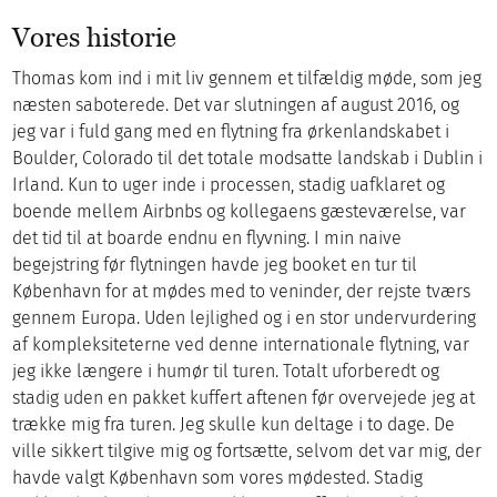
Vores historie
Thomas kom ind i mit liv gennem et tilfældig møde, som jeg
næsten saboterede. Det var slutningen af august 2016, og
jeg var i fuld gang med en flytning fra ørkenlandskabet i
Boulder, Colorado til det totale modsatte landskab i Dublin i
Irland. Kun to uger inde i processen, stadig uafklaret og
boende mellem Airbnbs og kollegaens gæsteværelse, var
det tid til at boarde endnu en flyvning. I min naive
begejstring før flytningen havde jeg booket en tur til
København for at mødes med to veninder, der rejste tværs
gennem Europa. Uden lejlighed og i en stor undervurdering
af kompleksiteterne ved denne internationale flytning, var
jeg ikke længere i humør til turen. Totalt uforberedt og
stadig uden en pakket kuffert aftenen før overvejede jeg at
trække mig fra turen. Jeg skulle kun deltage i to dage. De
ville sikkert tilgive mig og fortsætte, selvom det var mig, der
havde valgt København som vores mødested. Stadig