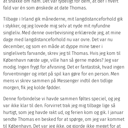
at snakke om ham. Det var tydeligt for dem, at der i hvert
fald var én som ønskede at date Thomas.
Tilbage i Irland gik månederne, mit langdistanceforhold gik
i stykker, og jeg lovede mig selv at nyde mit nyfundne
singleliv. Med denne overbevisning erklærede jeg, at mine
dage med langdistanceforhold nu var ovre. Det var nu
december, og som en måde at dyppe mine tæer i
singlelivets farvande, skrev jeg til Thomas. Hvis jeg kom til
København næste uge, ville han så gerne mødes? Jeg var
modig. Ingen frygt for afvisning. Det er fantastisk, hvad ingen
forventninger og intet på spil kan gøre for en person. Men
mens vi skrev sammen på Messenger indtil den tidlige
morgen, fik jeg kolde fødder.
Denne forbindelse vi havde sammen føltes speciel, og jeg
var ikke klar til den. Forvirret trak jeg mig tilbage lige så
hurtigt, som jeg havde rakt ud, og ferien kom og gik. I januar
sendte Thomas en besked for at spørge, om jeg var kommet
til København. Det var jeg ikke, og gjorde ikke meget for at