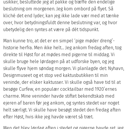
usikker, besluttede jeg at pakke og træffe den endelige
beslutning om morgenen. Jeg kom ombord på flyet. Så
kliché det end lyder, kan jeg ikke lade vær med at tænke
over, hvor betydningsfuldt denne beslutning var, og hvor
ubetydelig den syntes at være på dét tidspunkt.
Man kunne tro, at det er en simpel ‘pige møder dreng’-
historie herfra. Men ikke helt… Jeg ankom fredag aften, tog
direkte til Høst for at mødes med pigerne til middag. Vi
skulle bruge hele lørdagen på at udforske byen, og jeg
skulle flyve hjem søndag morgen. Vi planlagde det: Nyhavn,
Designmuseet og et stop ved kaktusbutikken til min
veninde, der elsker kaktusser. Vi skulle også have tid til at
besøge Curfew, en populær cocktailbar med 1920’ernes
charme. Mine veninder havde stiftet bekendtskab med
ejeren af baren før jeg ankom, og syntes stedet var noget
helt særligt. Vi skulle have besøgt stedet den fredag aften
efter Høst, hvis ikke jeg havde været så træt.
Men det blev lørdag aften i stedet og pigerne havde ret, jeg