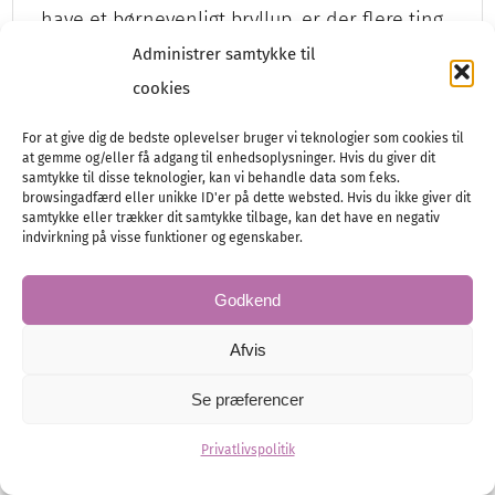
have et børnevenligt bryllup, er der flere ting
at tænke…
Administrer samtykke til
cookies
For at give dig de bedste oplevelser bruger vi teknologier som cookies til
Bryllupsfest
Planlægning
at gemme og/eller få adgang til enhedsoplysninger. Hvis du giver dit
samtykke til disse teknologier, kan vi behandle data som f.eks.
browsingadfærd eller unikke ID'er på dette websted. Hvis du ikke giver dit
samtykke eller trækker dit samtykke tilbage, kan det have en negativ
indvirkning på visse funktioner og egenskaber.
Godkend
Afvis
Se præferencer
Privatlivspolitik