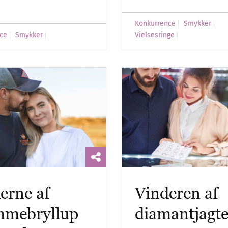
Konkurrence
Smykker
ce
Smykker
Vielsesringe
erne af
Vinderen af
mmebryllup
diamantjagt