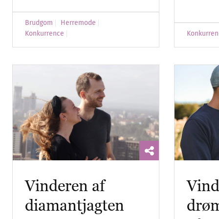
Brudgom
Herremode
Konkurrence
Konkurren
Vinderen af
Vind
diamantjagten
drø