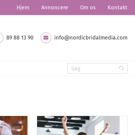
Hjem
Annoncere
Om os
Kontakt
89 88 13 90
info@nordicbridalmedia.com