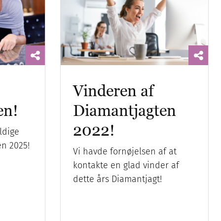
Vinderen af ​​
en!
Diamantjagten
2022!
ldige
en 2025!
Vi havde fornøjelsen af at
kontakte en glad vinder af
dette års Diamantjagt!