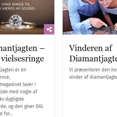
antjagten –
Vinderen af
 vielsesringe
Diamantjagt
jagten er en
Vi præsenterer den he
ence,
vinder af diamantjagt
magasinet laver i
jde med nogle af
s dygtigste
de, og den giver DIG
d for…