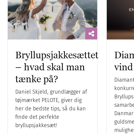
Bryllupsjakkesættet
Diam
– hvad skal man
vind
tænke på?
Diamant
konkurr
Daniel Skjeld, grundlægger af
Bryllups
tøjmærket PELOTE, giver dig
samarbe
her de bedste tips, så du kan
Danmark
finde det perfekte
guldsme
bryllupsjakkesæt!
mulighe