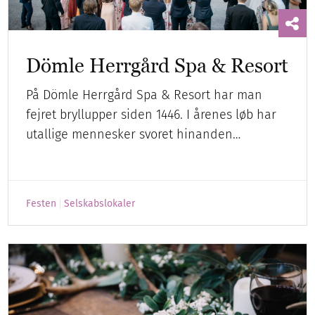
Dömle Herrgård Spa & Resort
På Dömle Herrgård Spa & Resort har man
fejret bryllupper siden 1446. I årenes løb har
utallige mennesker svoret hinanden…
Festen
Selskabslokaler