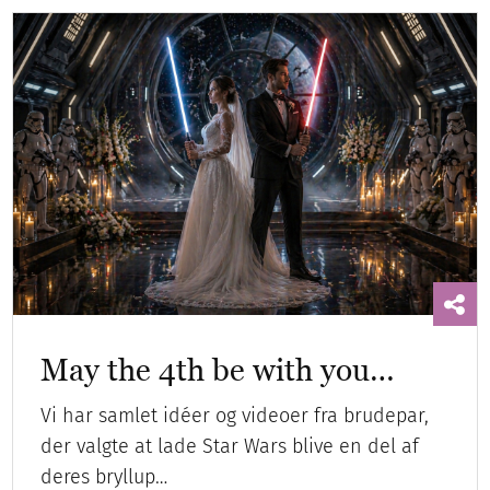
May the 4th be with you…
Vi har samlet idéer og videoer fra brudepar,
der valgte at lade Star Wars blive en del af
deres bryllup…