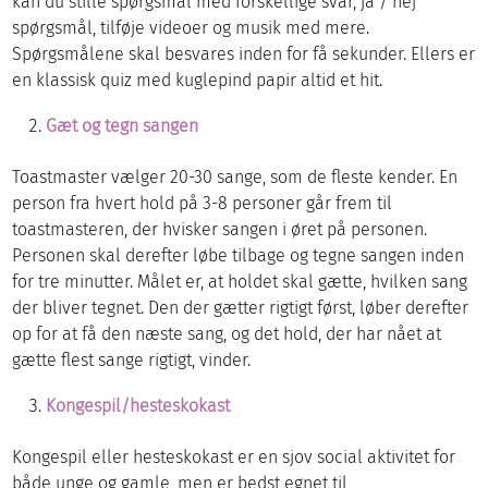
kan du stille spørgsmål med forskellige svar, ja / nej
spørgsmål, tilføje videoer og musik med mere.
Spørgsmålene skal besvares inden for få sekunder. Ellers er
en klassisk quiz med kuglepind papir altid et hit.
Gæt og tegn sangen
Toastmaster vælger 20-30 sange, som de fleste kender. En
person fra hvert hold på 3-8 personer går frem til
toastmasteren, der hvisker sangen i øret på personen.
Personen skal derefter løbe tilbage og tegne sangen inden
for tre minutter. Målet er, at holdet skal gætte, hvilken sang
der bliver tegnet. Den der gætter rigtigt først, løber derefter
op for at få den næste sang, og det hold, der har nået at
gætte flest sange rigtigt, vinder.
Kongespil/hesteskokast
Kongespil eller hesteskokast er en sjov social aktivitet for
både unge og gamle, men er bedst egnet til