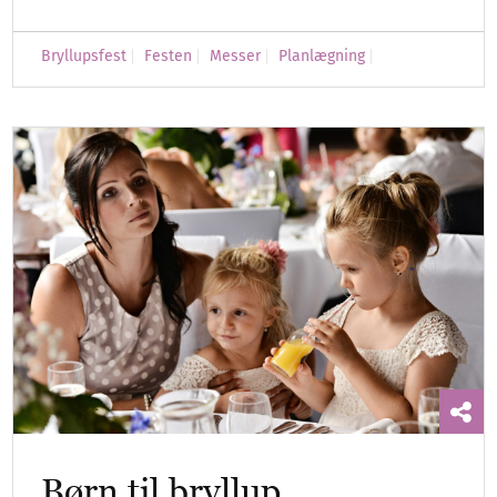
Bryllupsfest
Festen
Messer
Planlægning
Børn til bryllup