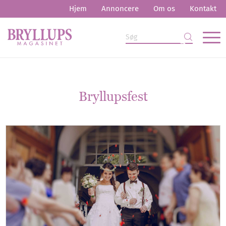
Hjem
Annoncere
Om os
Kontakt
Bryllupsfest