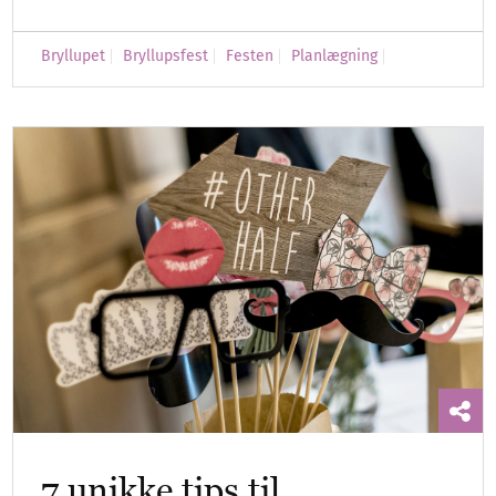
Bryllupet
Bryllupsfest
Festen
Planlægning
7 unikke tips til