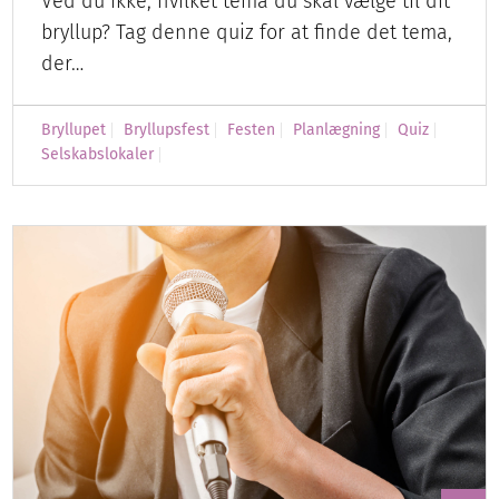
Ved du ikke, hvilket tema du skal vælge til dit
bryllup? Tag denne quiz for at finde det tema,
der…
Bryllupet
Bryllupsfest
Festen
Planlægning
Quiz
Selskabslokaler