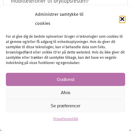
mobiltelefoner til bryllupsfesten?
Administrer samtykke til
cookies
Bryllupet
Bryllupsfest
Planlægning
For at give dig de bedste oplevelser bruger vi teknologier som cookies til
at gemme og/eller få adgang til enhedsoplysninger. Hvis du giver dit
samtykke til disse teknologier, kan vi behandle data som f.eks.
browsingadfærd eller unikke ID'er på dette websted. Hvis du ikke giver dit
samtykke eller trækker dit samtykke tilbage, kan det have en negativ
indvirkning på visse funktioner og egenskaber.
Godkend
Afvis
Se præferencer
Privatlivspolitik