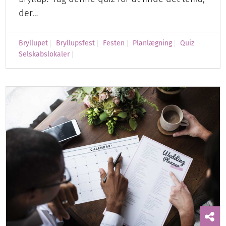
der…
Bryllupet
Bryllupsfest
Festen
Planlægning
Quiz
Selskabslokaler