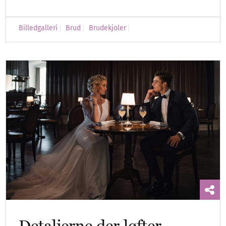
Billedgalleri
Brud
Brudekjoler
Detaljerne der løfter