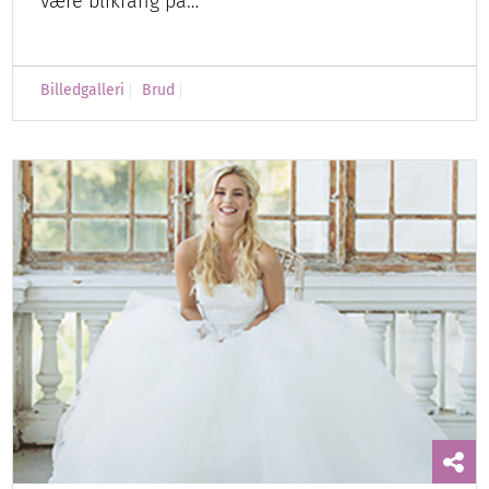
være blikfang på…
Billedgalleri
Brud