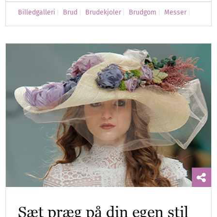
Billedgalleri
Brud
Brudekjoler
Brudgom
Messer
Sæt præg på din egen stil