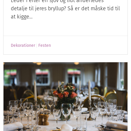
Leder I efter en sjov og lidt anderledes
detalje til jeres bryllup? Så er det måske tid til
at kigge…
Dekorationer
Festen