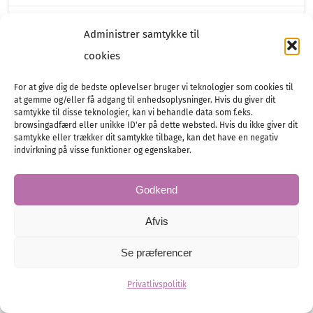
Festen
Selskabslokaler
Administrer samtykke til
cookies
For at give dig de bedste oplevelser bruger vi teknologier som cookies til
at gemme og/eller få adgang til enhedsoplysninger. Hvis du giver dit
samtykke til disse teknologier, kan vi behandle data som f.eks.
browsingadfærd eller unikke ID'er på dette websted. Hvis du ikke giver dit
samtykke eller trækker dit samtykke tilbage, kan det have en negativ
indvirkning på visse funktioner og egenskaber.
Godkend
Afvis
Se præferencer
Privatlivspolitik
Drømmebryllup i Norrvikens