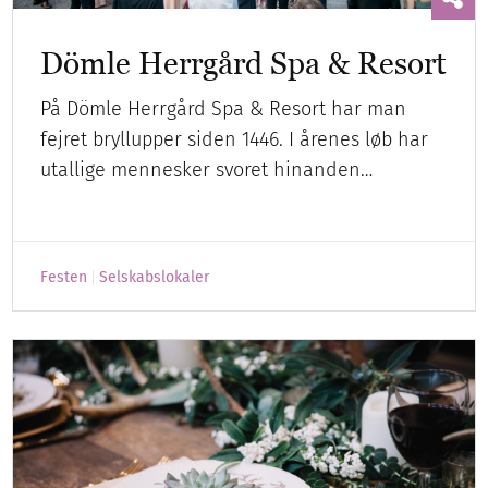
Dömle Herrgård Spa & Resort
På Dömle Herrgård Spa & Resort har man
fejret bryllupper siden 1446. I årenes løb har
utallige mennesker svoret hinanden…
Festen
Selskabslokaler