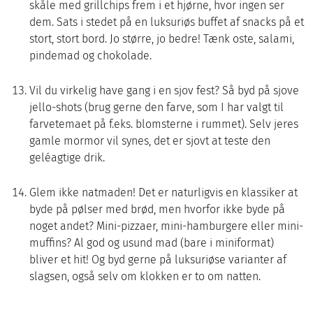
skåle med grillchips frem i et hjørne, hvor ingen ser
dem. Sats i stedet på en luksuriøs buffet af snacks på et
stort, stort bord. Jo større, jo bedre! Tænk oste, salami,
pindemad og chokolade.
Vil du virkelig have gang i en sjov fest? Så byd på sjove
jello-shots (brug gerne den farve, som I har valgt til
farvetemaet på f.eks. blomsterne i rummet). Selv jeres
gamle mormor vil synes, det er sjovt at teste den
geléagtige drik.
Glem ikke natmaden! Det er naturligvis en klassiker at
byde på pølser med brød, men hvorfor ikke byde på
noget andet? Mini-pizzaer, mini-hamburgere eller mini-
muffins? Al god og usund mad (bare i miniformat)
bliver et hit! Og byd gerne på luksuriøse varianter af
slagsen, også selv om klokken er to om natten.