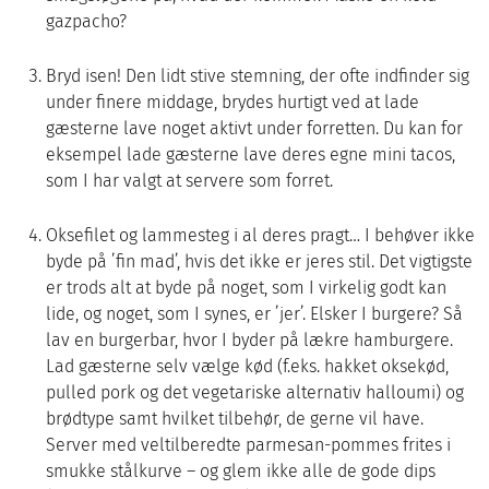
gazpacho?
Bryd isen! Den lidt stive stemning, der ofte indfinder sig
under finere middage, brydes hurtigt ved at lade
gæsterne lave noget aktivt under forretten. Du kan for
eksempel lade gæsterne lave deres egne mini tacos,
som I har valgt at servere som forret.
Oksefilet og lammesteg i al deres pragt… I behøver ikke
byde på ’fin mad’, hvis det ikke er jeres stil. Det vigtigste
er trods alt at byde på noget, som I virkelig godt kan
lide, og noget, som I synes, er ’jer’. Elsker I burgere? Så
lav en burgerbar, hvor I byder på lækre hamburgere.
Lad gæsterne selv vælge kød (f.eks. hakket oksekød,
pulled pork og det vegetariske alternativ halloumi) og
brødtype samt hvilket tilbehør, de gerne vil have.
Server med veltilberedte parmesan-pommes frites i
smukke stålkurve – og glem ikke alle de gode dips