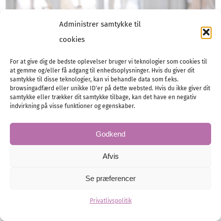
Administrer samtykke til
cookies
For at give dig de bedste oplevelser bruger vi teknologier som cookies til
at gemme og/eller få adgang til enhedsoplysninger. Hvis du giver dit
samtykke til disse teknologier, kan vi behandle data som f.eks.
browsingadfærd eller unikke ID'er på dette websted. Hvis du ikke giver dit
samtykke eller trækker dit samtykke tilbage, kan det have en negativ
indvirkning på visse funktioner og egenskaber.
Godkend
Fantastiske festborde
Afvis
Se præferencer
Borddækningen sætter stemningen for
bryllupsfesten. Med en gennemtænkt stil og
Privatlivspolitik
personlige detaljer kan I skabe en smuk og