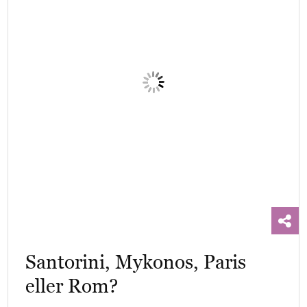
Santorini, Mykonos, Paris
eller Rom?
Tag på kærlighedsferie uden at vælge en
specifik destination
Krydstogt