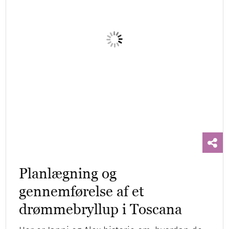
Planlægning og
gennemførelse af et
drømmebryllup i Toscana
Her er Janni og Alex historie om, hvordan de
skabte et magisk bryllup i Toscana!
Bryllupsrejsen
Destinationsbryllup
Vores bryllup