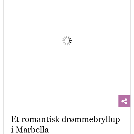
Et romantisk drømmebryllup
i Marbella
Under den spanske sol, omgivet af
blomsterduft og latter, gav Matilda og Johan
hinanden deres "ja" i en have fyldt…
Destinationsbryllup
Planlægning
Vores bryllup