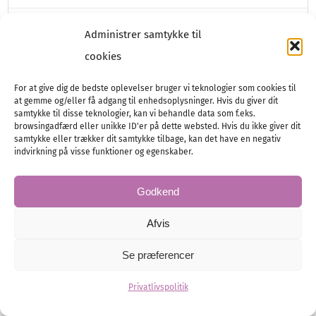
Administrer samtykke til
cookies
For at give dig de bedste oplevelser bruger vi teknologier som cookies til
at gemme og/eller få adgang til enhedsoplysninger. Hvis du giver dit
samtykke til disse teknologier, kan vi behandle data som f.eks.
browsingadfærd eller unikke ID'er på dette websted. Hvis du ikke giver dit
samtykke eller trækker dit samtykke tilbage, kan det have en negativ
indvirkning på visse funktioner og egenskaber.
Godkend
Pak smart og let!
Afvis
Sådan pakker du kufferten til bryllupsrejsen
med kun håndbagage
Se præferencer
Privatlivspolitik