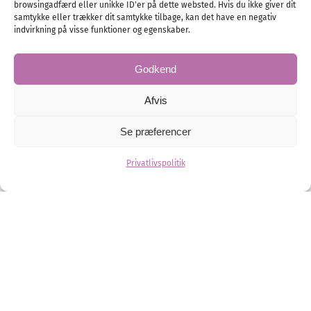
browsingadfærd eller unikke ID'er på dette websted. Hvis du ikke giver dit
samtykke eller trækker dit samtykke tilbage, kan det have en negativ
indvirkning på visse funktioner og egenskaber.
Godkend
Afvis
Se præferencer
Lykke Brudekjoler
Privatlivspolitik
Den smukke beliggenhed ud mod fjorden, giver bruden
og gæsterne en helt særlig oplevelse i fantastiske
omgivelser.
Brudekjoler
Brud