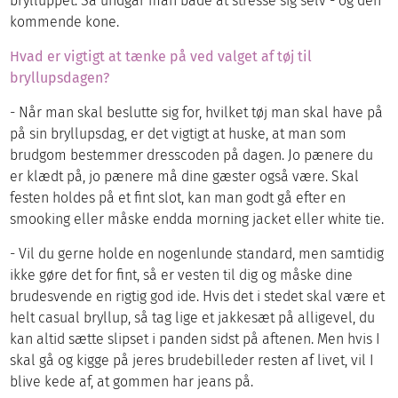
brylluppet. Så undgår man både at stresse sig selv - og den
kommende kone.
Hvad er vigtigt at tænke på ved valget af tøj til
bryllupsdagen?
- Når man skal beslutte sig for, hvilket tøj man skal have på
på sin bryllupsdag, er det vigtigt at huske, at man som
brudgom bestemmer dresscoden på dagen. Jo pænere du
er klædt på, jo pænere må dine gæster også være. Skal
festen holdes på et fint slot, kan man godt gå efter en
smooking eller måske endda morning jacket eller white tie.
- Vil du gerne holde en nogenlunde standard, men samtidig
ikke gøre det for fint, så er vesten til dig og måske dine
brudesvende en rigtig god ide. Hvis det i stedet skal være et
helt casual bryllup, så tag lige et jakkesæt på alligevel, du
kan altid sætte slipset i panden sidst på aftenen. Men hvis I
skal gå og kigge på jeres brudebilleder resten af livet, vil I
blive kede af, at gommen har jeans på.