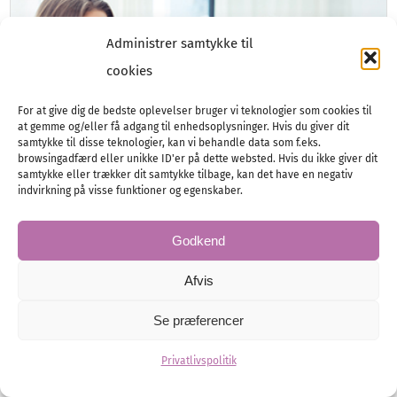
Administrer samtykke til
cookies
For at give dig de bedste oplevelser bruger vi teknologier som cookies til
at gemme og/eller få adgang til enhedsoplysninger. Hvis du giver dit
samtykke til disse teknologier, kan vi behandle data som f.eks.
browsingadfærd eller unikke ID'er på dette websted. Hvis du ikke giver dit
samtykke eller trækker dit samtykke tilbage, kan det have en negativ
indvirkning på visse funktioner og egenskaber.
Godkend
Afvis
Ekspertens hudplejetips
Se præferencer
Vil du have en hud, der stråler på
Privatlivspolitik
bryllupsdagen? Vi besøgte en
skønhedsspecialist for at få tips og vejledning