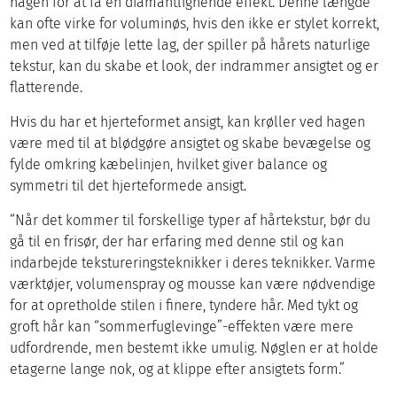
hagen for at få en diamantlignende effekt. Denne længde
kan ofte virke for voluminøs, hvis den ikke er stylet korrekt,
men ved at tilføje lette lag, der spiller på hårets naturlige
tekstur, kan du skabe et look, der indrammer ansigtet og er
flatterende.
Hvis du har et hjerteformet ansigt, kan krøller ved hagen
være med til at blødgøre ansigtet og skabe bevægelse og
fylde omkring kæbelinjen, hvilket giver balance og
symmetri til det hjerteformede ansigt.
“Når det kommer til forskellige typer af hårtekstur, bør du
gå til en frisør, der har erfaring med denne stil og kan
indarbejde tekstureringsteknikker i deres teknikker. Varme
værktøjer, volumenspray og mousse kan være nødvendige
for at opretholde stilen i finere, tyndere hår. Med tykt og
groft hår kan “sommerfuglevinge”-effekten være mere
udfordrende, men bestemt ikke umulig. Nøglen er at holde
etagerne lange nok, og at klippe efter ansigtets form.”