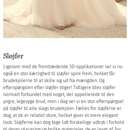
Sløjfer
Ligesom med de fremtrædende 3D-applikationer ser vi nu
også en stor kærlighed til sløjfer spire frem, hvilket får
brudekjolerne til at skille sig ud fra mængden. Og
efterspørgslen efter sløjfer stiger! Tidligere blev sløjfer
normalt forbundet med noget, der appellerede til den
yngre, legesyge brud, men i dag ser vi en stor efterspørgsel
på sløjfer til alle slags brudekjoler. Fælles for sløjferne er
dog, at de er relativt store, hvilket giver et mere elegant
look. Sløjferne kan dog tage lidt forskellige udtryk i forhold
til deres placering og hvilke materialer, de er lavet af. For