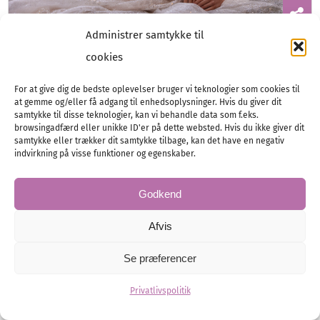
Administrer samtykke til
Første kig på Demetrios 2027
cookies
– The Muse Within
For at give dig de bedste oplevelser bruger vi teknologier som cookies til
at gemme og/eller få adgang til enhedsoplysninger. Hvis du giver dit
Den moderne brud – nye kollektioner fra
samtykke til disse teknologier, kan vi behandle data som f.eks.
browsingadfærd eller unikke ID'er på dette websted. Hvis du ikke giver dit
Demetrios og eksklusive glimt fra Barcelona-
samtykke eller trækker dit samtykke tilbage, kan det have en negativ
showet!
indvirkning på visse funktioner og egenskaber.
Godkend
Brud
Brudekjoler
Afvis
Se præferencer
Privatlivspolitik