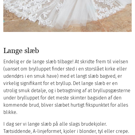
Lange slæb
Endelig er de lange slæb tilbage! At skridte frem til vielsen
(uanset om brylluppet finder sted i en storslået kirke eller
udendørs i en smuk have) med et langt slæb bagved, er
virkelig signifikant for et bryllup. Det lange slæb er en
utrolig smuk detalje, og i betragtning af at bryllupsgæsterne
under brylluppet for det meste skimter bagsiden af ​​den
kommende brud, bliver slæbet hurtigt fikspunktet for alles
blikke.
I dag ser vi lange slæb på alle slags brudekjoler.
Tætsiddende, A-linjeformet, kjoler i blonder, tyl eller crepe.