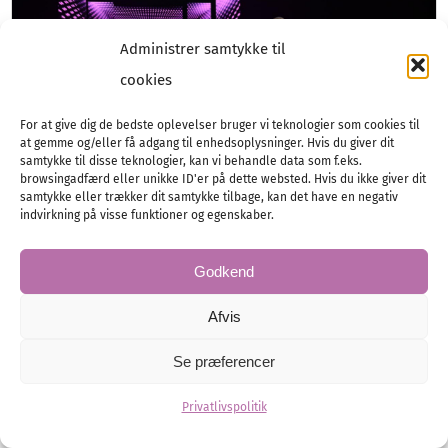
Administrer samtykke til
cookies
For at give dig de bedste oplevelser bruger vi teknologier som cookies til
at gemme og/eller få adgang til enhedsoplysninger. Hvis du giver dit
samtykke til disse teknologier, kan vi behandle data som f.eks.
browsingadfærd eller unikke ID'er på dette websted. Hvis du ikke giver dit
samtykke eller trækker dit samtykke tilbage, kan det have en negativ
indvirkning på visse funktioner og egenskaber.
Bryllupsmode 2026 –
Godkend
European Bridal Week
Afvis
Næste års vigtigste tendenser indenfor
Se præferencer
brudekjoler præsenteret – se billederne!
Privatlivspolitik