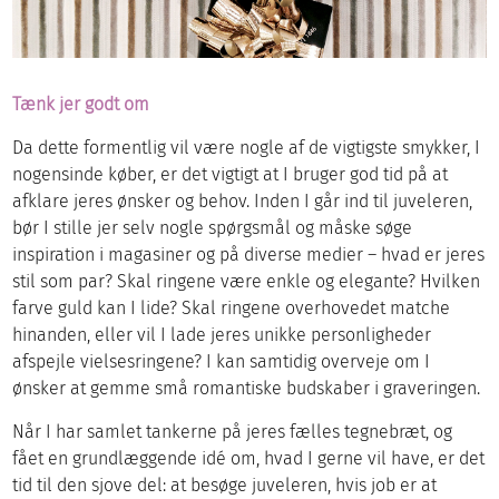
Tænk jer godt om
Da dette formentlig vil være nogle af de vigtigste smykker, I
nogensinde køber, er det vigtigt at I bruger god tid på at
afklare jeres ønsker og behov. Inden I går ind til juveleren,
bør I stille jer selv nogle spørgsmål og måske søge
inspiration i magasiner og på diverse medier – hvad er jeres
stil som par? Skal ringene være enkle og elegante? Hvilken
farve guld kan I lide? Skal ringene overhovedet matche
hinanden, eller vil I lade jeres unikke personligheder
afspejle vielsesringene? I kan samtidig overveje om I
ønsker at gemme små romantiske budskaber i graveringen.
Når I har samlet tankerne på jeres fælles tegnebræt, og
fået en grundlæggende idé om, hvad I gerne vil have, er det
tid til den sjove del: at besøge juveleren, hvis job er at