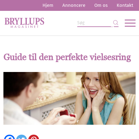
Hjem
Annoncere
Om os
Kontakt
Guide til den perfekte vielsesring