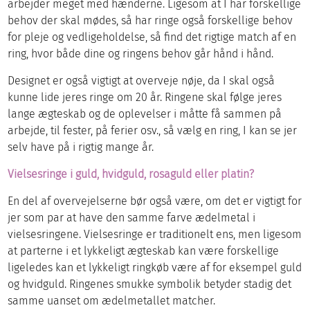
arbejder meget med hænderne. Ligesom at I har forskellige
behov der skal mødes, så har ringe også forskellige behov
for pleje og vedligeholdelse, så find det rigtige match af en
ring, hvor både dine og ringens behov går hånd i hånd.
Designet er også vigtigt at overveje nøje, da I skal også
kunne lide jeres ringe om 20 år. Ringene skal følge jeres
lange ægteskab og de oplevelser i måtte få sammen på
arbejde, til fester, på ferier osv., så vælg en ring, I kan se jer
selv have på i rigtig mange år.
Vielsesringe i guld, hvidguld, rosaguld eller platin?
En del af overvejelserne bør også være, om det er vigtigt for
jer som par at have den samme farve ædelmetal i
vielsesringene. Vielsesringe er traditionelt ens, men ligesom
at parterne i et lykkeligt ægteskab kan være forskellige
ligeledes kan et lykkeligt ringkøb være af for eksempel guld
og hvidguld. Ringenes smukke symbolik betyder stadig det
samme uanset om ædelmetallet matcher.