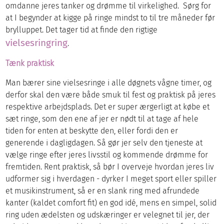
omdanne jeres tanker og drømme til virkelighed. Sørg for
at I begynder at kigge på ringe mindst to til tre måneder før
brylluppet. Det tager tid at finde den rigtige
vielsesringring
.
Tænk praktisk
Man bærer sine vielsesringe i alle døgnets vågne timer, og
derfor skal den være både smuk til fest og praktisk på jeres
respektive arbejdsplads. Det er super ærgerligt at købe et
sæt ringe, som den ene af jer er nødt til at tage af hele
tiden for enten at beskytte den, eller fordi den er
generende i dagligdagen. Så gør jer selv den tjeneste at
vælge ringe efter jeres livsstil og kommende drømme for
fremtiden. Rent praktisk, så bør I overveje hvordan jeres liv
udformer sig i hverdagen - dyrker I meget sport eller spiller
et musikinstrument, så er en slank ring med afrundede
kanter (kaldet comfort fit) en god idé, mens en simpel, solid
ring uden ædelsten og udskæringer er velegnet til jer, der