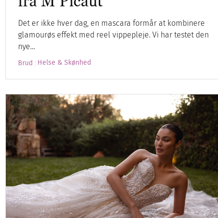
fra M Picaut
Det er ikke hver dag, en mascara formår at kombinere
glamourøs effekt med reel vippepleje. Vi har testet den
nye…
Helse & Skønhed
Brud