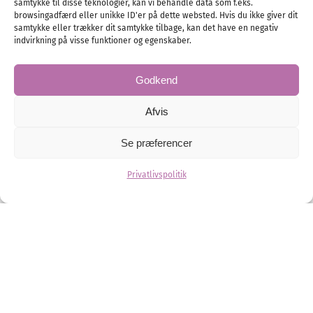
samtykke til disse teknologier, kan vi behandle data som f.eks.
browsingadfærd eller unikke ID'er på dette websted. Hvis du ikke giver dit
samtykke eller trækker dit samtykke tilbage, kan det have en negativ
indvirkning på visse funktioner og egenskaber.
Godkend
Afvis
Se præferencer
Lykke Brudekjoler
Privatlivspolitik
Den smukke beliggenhed ud mod fjorden, giver bruden
og gæsterne en helt særlig oplevelse i fantastiske
omgivelser.
Brudekjoler
Brud