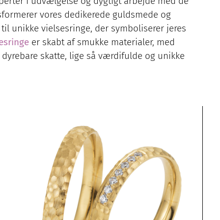
sperter i udvælgelse og dygtigt arbejde med de
ansformerer vores dedikerede guldsmede og
l unikke vielsesringe, der symboliserer jeres
esringe
er skabt af smukke materialer, med
dyrebare skatte, lige så værdifulde og unikke