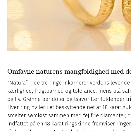
Omfavne naturens mangfoldighed med den
“Natura” – de tre ringe inkarnerer verdens levend
kærlighed, frugtbarhed og tolerance, mens blå safi
og liv. Grønne peridoter og tsavoritter fuldender t
Hver ring hviler i et beskyttende net af 18 karat gu
smelter sømløst sammen med fejlfrie diamanter, d
indfattet på en 18 karat ringskinne fremviser ring