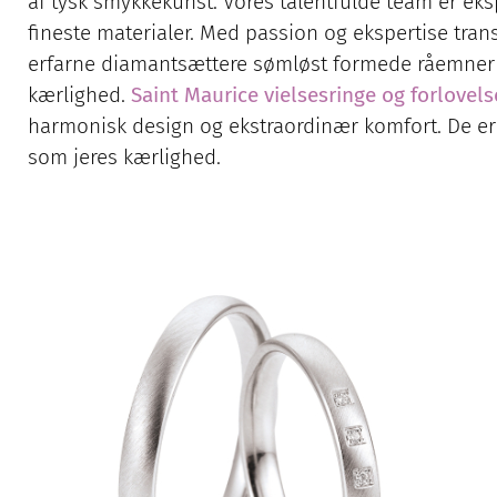
af tysk smykkekunst. Vores talentfulde team er ek
fineste materialer. Med passion og ekspertise tr
erfarne diamantsættere sømløst formede råemner ti
kærlighed.
Saint Maurice vielsesringe og forlovels
harmonisk design og ekstraordinær komfort. De er 
som jeres kærlighed.