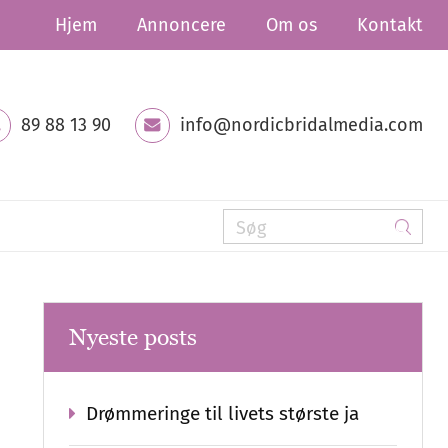
Hjem
Annoncere
Om os
Kontakt
89 88 13 90
info@nordicbridalmedia.com
Nyeste posts
Drømmeringe til livets største ja