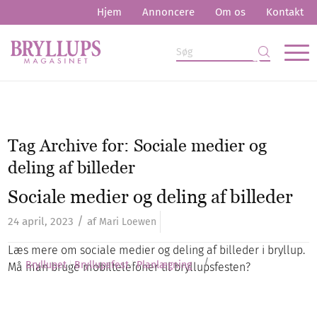
Hjem
Annoncere
Om os
Kontakt
Tag Archive for:
Sociale medier og
deling af billeder
Sociale medier og deling af billeder
/
24 april, 2023
af
Mari Loewen
Læs mere om sociale medier og deling af billeder i bryllup.
/
Bryllupet
Bryllupsfest
Planlægning
Må man bruge mobiltelefoner til bryllupsfesten?