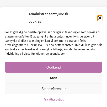
Tilmeld dig vores
nyhedsmail
Administrer samtykke til
cookies
For at give dig de bedste oplevelser bruger vi teknologier som cookies til
at gemme og/eller få adgang til enhedsoplysninger. Hvis du giver dit
Tel :
89 88 13 90
samtykke til disse teknologier, kan vi behandle data som f.eks.
browsingadfærd eller unikke ID'er på dette websted. Hvis du ikke giver dit
E-post:
info@nordicbridalmedia.com
samtykke eller trækker dit samtykke tilbage, kan det have en negativ
Nordic Bridal Media
indvirkning på visse funktioner og egenskaber.
© All rights reserved.
Org.nr: DK34787271
Godkend
Afvis
Se præferencer
© Bridal Magazine Group SE
Administration
Privatlivspolitik
Hjemmesiden leveres af KUST IT