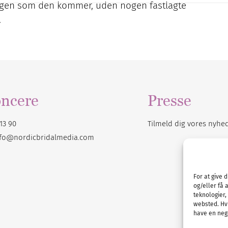
sdagen som den kommer, uden nogen fastlagte
…
ncere
Presse
13 90
Tilmeld dig vores
nyhe
nfo@nordicbridalmedia.com
For at give 
og/eller få 
teknologier,
websted. Hvi
have en nega