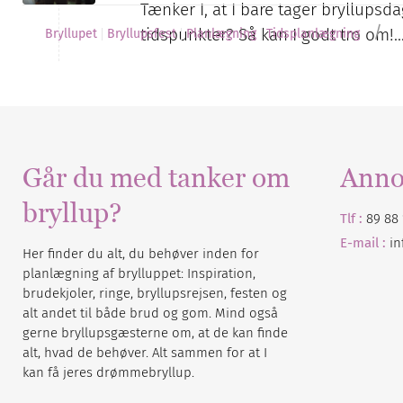
Tænker I, at I bare tager bryllup
/
tidspunkter? Så kan I godt tro om!
Bryllupet
Bryllupsfest
Planlægning
Tidsplanlægning
Går du med tanker om
Anno
bryllup?
Tlf :
89 88 
E-mail :
i
Her finder du alt, du behøver inden for
planlægning af brylluppet: Inspiration,
brudekjoler, ringe, bryllupsrejsen, festen og
alt andet til både brud og gom. Mind også
gerne bryllupsgæsterne om, at de kan finde
alt, hvad de behøver. Alt sammen for at I
kan få jeres drømmebryllup.