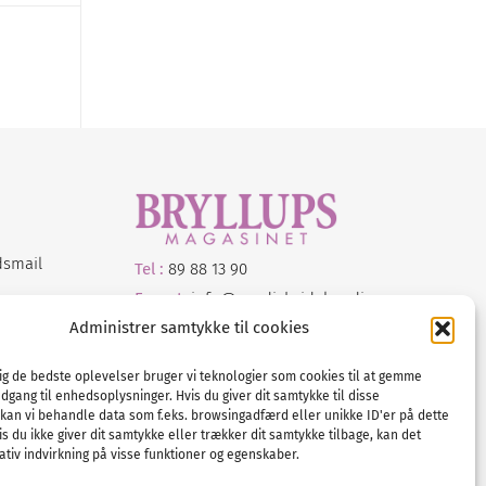
dsmail
Tel :
89 88 13 90
E-post:
info@nordicbridalmedia.com
Nordic Bridal Media
Administrer samtykke til cookies
© All rights reserved.
Org.nr: DK34787271
dig de bedste oplevelser bruger vi teknologier som cookies til at gemme
adgang til enhedsoplysninger. Hvis du giver dit samtykke til disse
 kan vi behandle data som f.eks. browsingadfærd eller unikke ID'er på dette
s du ikke giver dit samtykke eller trækker dit samtykke tilbage, kan det
tiv indvirkning på visse funktioner og egenskaber.