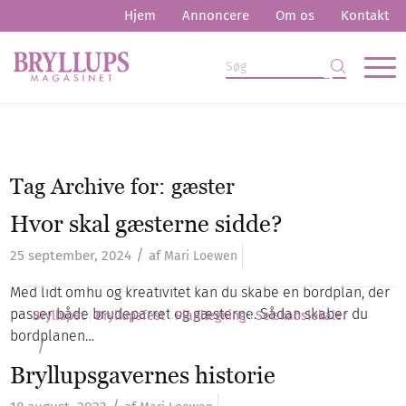
Hjem
Annoncere
Om os
Kontakt
Tag Archive for:
gæster
Hvor skal gæsterne sidde?
/
25 september, 2024
af
Mari Loewen
Med lidt omhu og kreativitet kan du skabe en bordplan, der
passer både brudeparret og gæsterne. Sådan skaber du
Bryllupet
Bryllupsfest
Planlægning
Selskabslokaler
bordplanen…
/
Bryllupsgavernes historie