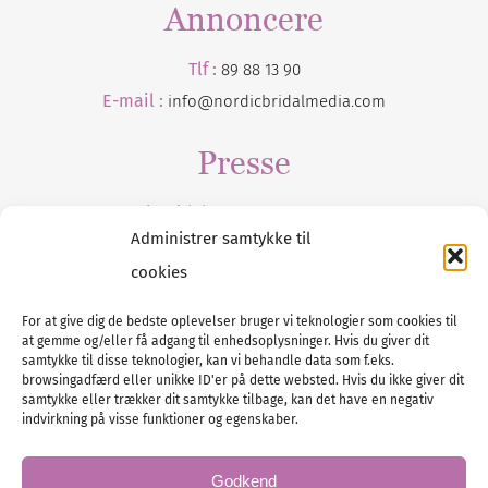
Annoncere
Tlf :
89 88 13 90
E-mail :
info@nordicbridalmedia.com
Presse
Tilmeld dig vores
nyhedsmail
Administrer samtykke til
cookies
For at give dig de bedste oplevelser bruger vi teknologier som cookies til
at gemme og/eller få adgang til enhedsoplysninger. Hvis du giver dit
Tel :
89 88 13 90
samtykke til disse teknologier, kan vi behandle data som f.eks.
browsingadfærd eller unikke ID'er på dette websted. Hvis du ikke giver dit
E-post:
info@nordicbridalmedia.com
samtykke eller trækker dit samtykke tilbage, kan det have en negativ
Nordic Bridal Media
indvirkning på visse funktioner og egenskaber.
© All rights reserved.
Org.nr: DK34787271
Godkend