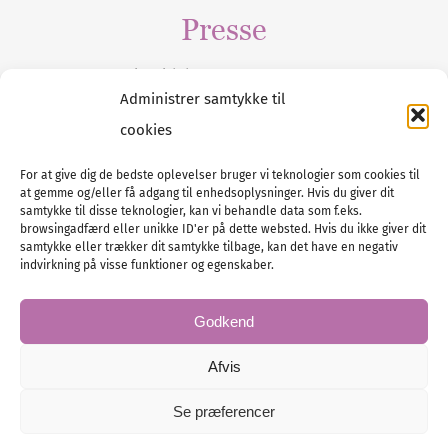
Presse
Tilmeld dig vores
nyhedsmail
Administrer samtykke til
cookies
For at give dig de bedste oplevelser bruger vi teknologier som cookies til
at gemme og/eller få adgang til enhedsoplysninger. Hvis du giver dit
Tel :
89 88 13 90
samtykke til disse teknologier, kan vi behandle data som f.eks.
browsingadfærd eller unikke ID'er på dette websted. Hvis du ikke giver dit
E-post:
info@nordicbridalmedia.com
samtykke eller trækker dit samtykke tilbage, kan det have en negativ
Nordic Bridal Media
indvirkning på visse funktioner og egenskaber.
© All rights reserved.
Org.nr: DK34787271
Godkend
Afvis
Se præferencer
© Bridal Magazine Group SE