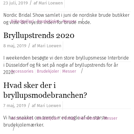
/
23 juli, 2019
af
Mari Loewen
Nordic Bridal Show samlet i juni de nordiske brude butikker
/
Billedgalleri
Brudekjoler
Messer
og viste det nyeste inden for brude mode.
Bryllupstrends 2020
/
8 maj, 2019
af
Mari Loewen
I weekenden besøgte vi den store bryllupsmesse Interbride
i Düsseldorf og fik set på nogle af bryllupstrends for år
/
Accessories
Brudekjoler
Messer
2020!
Hvad sker der i
bryllupsmodebranchen?
/
7 maj, 2019
af
Mari Loewen
Vi har snakket om trends med nogle af de største
Accessories
Brudekjoler
Festtøj
Herremode
Messer
brudekjolemærker.
/