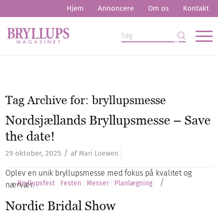
Hjem
Annoncere
Om os
Kontakt
Tag Archive for:
bryllupsmesse
Nordsjællands Bryllupsmesse – Save
the date!
/
29 oktober, 2025
af
Mari Loewen
Oplev en unik bryllupsmesse med fokus på kvalitet og
/
Bryllupsfest
Festen
Messer
Planlægning
nærvær.
Nordic Bridal Show