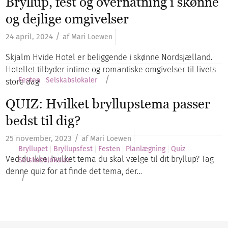
Bryllup, fest og overnatning i skønne
og dejlige omgivelser
/
24 april, 2024
af
Mari Loewen
Skjalm Hvide Hotel er beliggende i skønne Nordsjælland.
Hotellet tilbyder intime og romantiske omgivelser til livets
/
Festen
Selskabslokaler
store dag
QUIZ: Hvilket bryllupstema passer
bedst til dig?
/
25 november, 2023
af
Mari Loewen
Bryllupet
Bryllupsfest
Festen
Planlægning
Quiz
Ved du ikke, hvilket tema du skal vælge til dit bryllup? Tag
Selskabslokaler
denne quiz for at finde det tema, der…
/