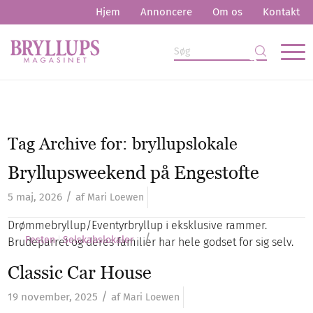
Hjem
Annoncere
Om os
Kontakt
Tag Archive for:
bryllupslokale
Bryllupsweekend på Engestofte
/
5 maj, 2026
af
Mari Loewen
Drømmebryllup/Eventyrbryllup i eksklusive rammer.
/
Festen
Selskabslokaler
Brudeparret og deres familier har hele godset for sig selv.
Classic Car House
/
19 november, 2025
af
Mari Loewen