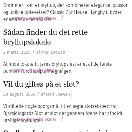
Drømmer I om et bryllup, der kombinerer elegance, passion
og unikke oplevelser? Classic Car House i Lyngby tilbyder
/
Festen
Selskabslokaler
enestående festlokaler.
Sådan finder du det rette
bryllupslokale
/
2 marts, 2025
af
Mari Loewen
At finde lokale til jeres bryllupsfest er et af de første
/
Festen
Selskabslokaler
punkter i bryllupsplanlægningen.
Vil du giftes på et slot?
/
20 august, 2024
af
Mari Loewen
Vi stillede nogle spørgsmål til en ægte slotsekspert fra
Bjärsjölagårds Slot, et slot der gennem årene har afholdt
/
Festen
Selskabslokaler
utallige bryllupper.