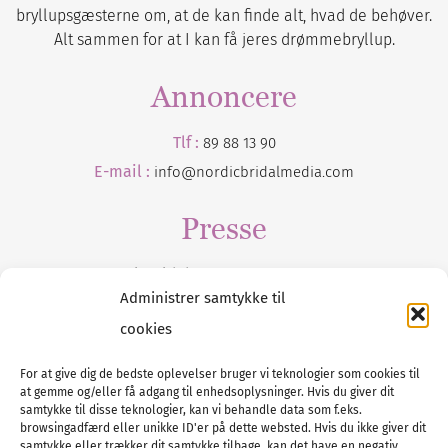
bryllupsgæsterne om, at de kan finde alt, hvad de behøver.
Alt sammen for at I kan få jeres drømmebryllup.
Annoncere
Tlf :
89 88 13 90
E-mail :
info@nordicbridalmedia.com
Presse
Tilmeld dig vores
nyhedsmail
Administrer samtykke til
cookies
For at give dig de bedste oplevelser bruger vi teknologier som cookies til
at gemme og/eller få adgang til enhedsoplysninger. Hvis du giver dit
Tel :
89 88 13 90
samtykke til disse teknologier, kan vi behandle data som f.eks.
browsingadfærd eller unikke ID'er på dette websted. Hvis du ikke giver dit
E-post:
info@nordicbridalmedia.com
samtykke eller trækker dit samtykke tilbage, kan det have en negativ