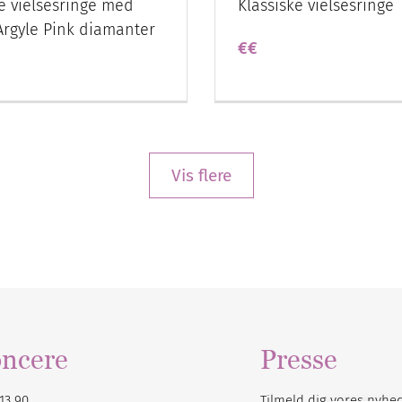
ke vielsesringe med
Klassiske vielsesringe
 Argyle Pink diamanter
€€
Vis flere
ncere
Presse
13 90
Tilmeld dig vores
nyhe