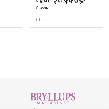
Vielsesringe Copenhagen
Classic
€€
dsmail