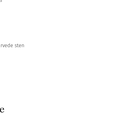
arvede sten
e