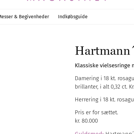
Messer & Begivenheder
Indkøbsguide
Hartmann
Klassiske vielsesringe 
Damering i 18 kt. rosag
brillanter, i alt 0,32 ct. K
Herrering i 18 kt. rosagu
Pris er for sættet.
kr. 80.000
Guldsmed:
Hartmann´