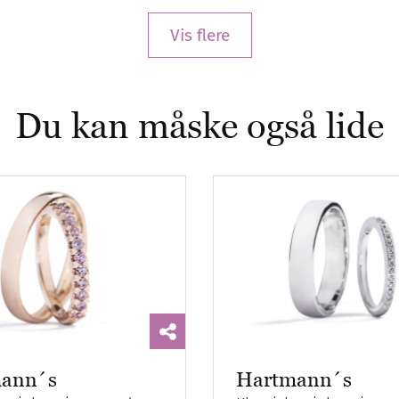
Vis flere
Du kan måske også lide
ann´s
Hartmann´s