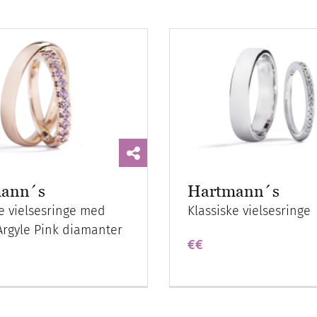
ann´s
Hartmann´s
ke vielsesringe med
Klassiske vielsesringe
 Argyle Pink diamanter
€€