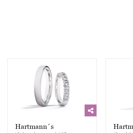
Hartmann´s
Hartm