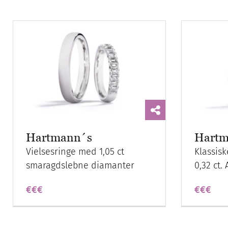
Hartmann´s
Hartm
Vielsesringe med 1,05 ct
Klassis
smaragdslebne diamanter
0,32 ct.
€€€
€€€