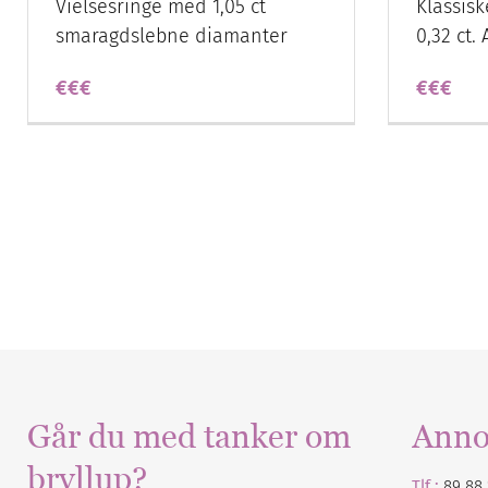
Vielsesringe med 1,05 ct
Klassis
smaragdslebne diamanter
0,32 ct.
€€€
€€€
Går du med tanker om
Anno
bryllup?
Tlf :
89 88 