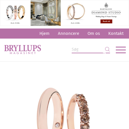
Hjem
Annoncere
Om os
Kontakt