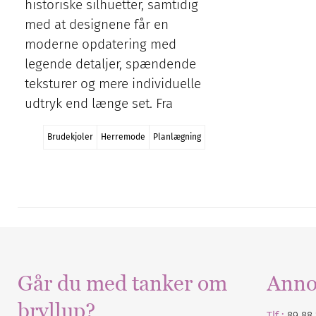
historiske silhuetter, samtidig
med at designene får en
moderne opdatering med
legende detaljer, spændende
teksturer og mere individuelle
udtryk end længe set. Fra
Brudekjoler
Herremode
Planlægning
Går du med tanker om
Anno
bryllup?
Tlf :
89 88 