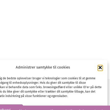
Administrer samtykke til cookies
dig de bedste oplevelser bruger vi teknologier som cookies til at gemme
adgang til enhedsoplysninger. Hvis du giver dit samtykke til disse
 kan vi behandle data som f.eks. browsingadfærd eller unikke ID'er på dette
s du ikke giver dit samtykke eller trækker dit samtykke tilbage, kan det
tiv indvirkning på visse funktioner og egenskaber.
dsmail
odkend
Afvis
Se præferencer