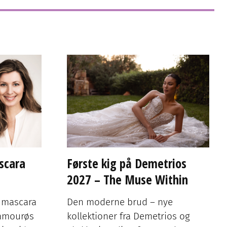
scara
Første kig på Demetrios
2027 – The Muse Within
n mascara
Den moderne brud – nye
lamourøs
kollektioner fra Demetrios og