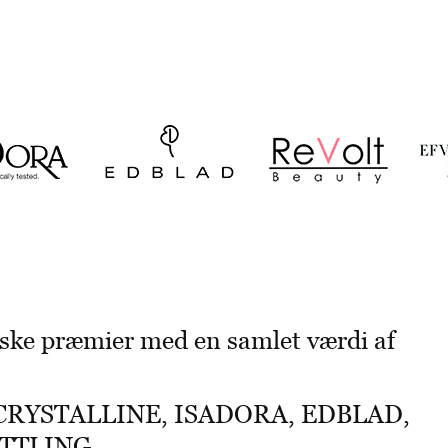
iske præmier med en samlet værdi af
CRYSTALLINE
,
ISADORA
,
EDBLAD
,
ATTLING