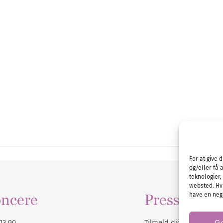
For at give 
og/eller få 
teknologier,
websted. Hvi
have en nega
ncere
Presse
13 90
Tilmeld dig vores
nyhe
G