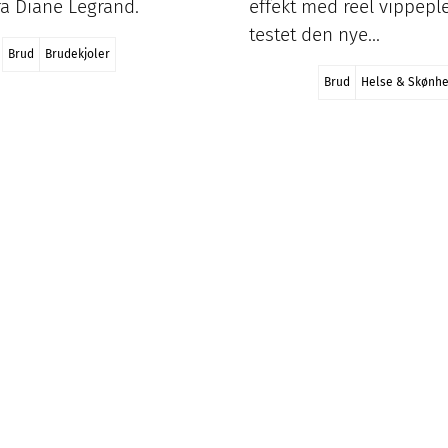
fra Diane Legrand.
effekt med reel vippeple
testet den nye…
Brud
Brudekjoler
Brud
Helse & Skønh