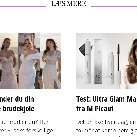
LÆS MERE
nder du din
Test: Ultra Glam Ma
e brudekjole
fra M Picaut
ype brud er du? Her
Det er ikke hver dag, e
er vi seks forskellige
formår at kombinere g