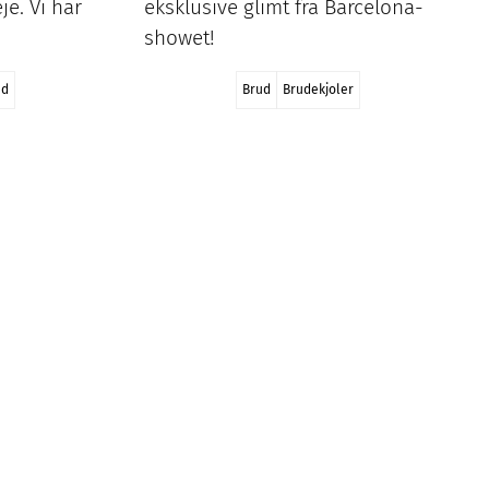
je. Vi har
eksklusive glimt fra Barcelona-
showet!
ed
Brud
Brudekjoler