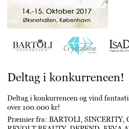
Deltag i konkurrencen!
Deltag i konkurrencen og vind fantast
over 100.000 kr!
Præmier fra:
BARTOLI
,
SINCERITY
,
REVOLT BEAUTY
,
DEPEND
,
EFVA 