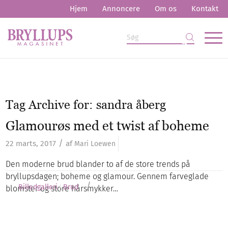
Hjem
Annoncere
Om os
Kontakt
Tag Archive for:
sandra åberg
Glamourøs med et twist af boheme
/
22 marts, 2017
af
Mari Loewen
Den moderne brud blander to af de store trends på
bryllupsdagen; boheme og glamour. Gennem farveglade
/
Billedgalleri
Brud
blomster og store hårsmykker…