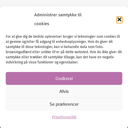
Tilmeld dig vores
nyhedsmail
Administrer samtykke til
cookies
For at give dig de bedste oplevelser bruger vi teknologier som cookies til
at gemme og/eller få adgang til enhedsoplysninger. Hvis du giver dit
Tel :
89 88 13 90
samtykke til disse teknologier, kan vi behandle data som f.eks.
browsingadfærd eller unikke ID'er på dette websted. Hvis du ikke giver dit
E-post:
info@nordicbridalmedia.com
samtykke eller trækker dit samtykke tilbage, kan det have en negativ
Nordic Bridal Media
indvirkning på visse funktioner og egenskaber.
© All rights reserved.
Org.nr: DK34787271
Godkend
Afvis
Se præferencer
© Bridal Magazine Group SE
Administration
Privatlivspolitik
Hjemmesiden leveres af KUST IT