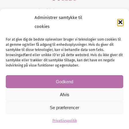
Tilmeld dig vores
nyhedsmail
Administrer samtykke til
cookies
For at give dig de bedste oplevelser bruger vi teknologier som cookies til
at gemme og/eller få adgang til enhedsoplysninger. Hvis du giver dit
Tel :
89 88 13 90
samtykke til disse teknologier, kan vi behandle data som f.eks.
browsingadfærd eller unikke ID'er på dette websted. Hvis du ikke giver dit
E-post:
info@nordicbridalmedia.com
samtykke eller trækker dit samtykke tilbage, kan det have en negativ
Nordic Bridal Media
indvirkning på visse funktioner og egenskaber.
© All rights reserved.
Org.nr: DK34787271
Godkend
Afvis
Se præferencer
© Bridal Magazine Group SE
Administration
Privatlivspolitik
Hjemmesiden leveres af KUST IT