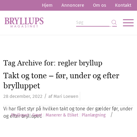
Hjem
Annoncere
Om os
Kontakt
Tag Archive for:
regler bryllup
Takt og tone – før, under og efter
brylluppet
/
28 december, 2022
af
Mari Loewen
Vi har fået styr på hvilken takt og tone der gælder før, under
/
Bryllupet
Gæst
Manerer & Etiket
Planlægning
og efter bryllupet.