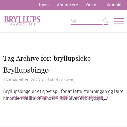
Hjem
Annoncere
Om os
Kontakt
Tag Archive for:
bryllupsleke
Bryllupsbingo
/
28 november, 2023
af
Mari Loewen
Bryllupsbingo er et sjovt spil for at lette stemningen og lære
/
Bryllupsfest
Festen
Planlægning
Underholdning
hinanden bedre at kende. Vi har lavet et bingospil,…