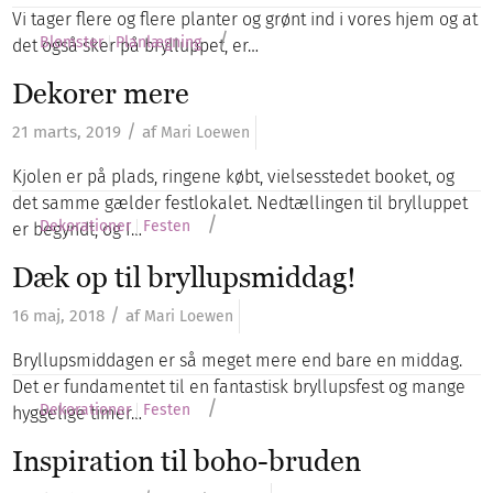
Vi tager flere og flere planter og grønt ind i vores hjem og at
/
Blomster
Planlægning
det også sker på brylluppet, er…
Dekorer mere
/
21 marts, 2019
af
Mari Loewen
Kjolen er på plads, ringene købt, vielsesstedet booket, og
det samme gælder festlokalet. Nedtællingen til brylluppet
/
Dekorationer
Festen
er begyndt, og I…
Dæk op til bryllupsmiddag!
/
16 maj, 2018
af
Mari Loewen
Bryllupsmiddagen er så meget mere end bare en middag.
Det er fundamentet til en fantastisk bryllupsfest og mange
/
Dekorationer
Festen
hyggelige timer…
Inspiration til boho-bruden