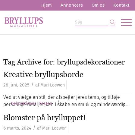
Hjem
Annoncere
Om os
Kontakt
Tag Archive for:
bryllupsdekorationer
Kreative bryllupsborde
/
28 juni, 2025
af
Mari Loewen
Ved at vælge en stil, der afspejler jeres tema, og tilføje
/
Dekorationer
Festen
personlige detaljer, kan I skabe en smuk og mindeværdig…
Blomster på brylluppet!
/
6 marts, 2024
af
Mari Loewen