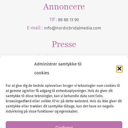
Annoncere
Tlf :
89 88 13 90
E-mail :
info@nordicbridalmedia.com
Presse
Tilmeld dig vores
nyhedsmail
Administrer samtykke til
cookies
For at give dig de bedste oplevelser bruger vi teknologier som cookies til
at gemme og/eller få adgang til enhedsoplysninger. Hvis du giver dit
Tel :
89 88 13 90
samtykke til disse teknologier, kan vi behandle data som f.eks.
browsingadfærd eller unikke ID'er på dette websted. Hvis du ikke giver dit
E-post:
info@nordicbridalmedia.com
samtykke eller trækker dit samtykke tilbage, kan det have en negativ
Nordic Bridal Media
indvirkning på visse funktioner og egenskaber.
© All rights reserved.
Org.nr: DK34787271
Godkend