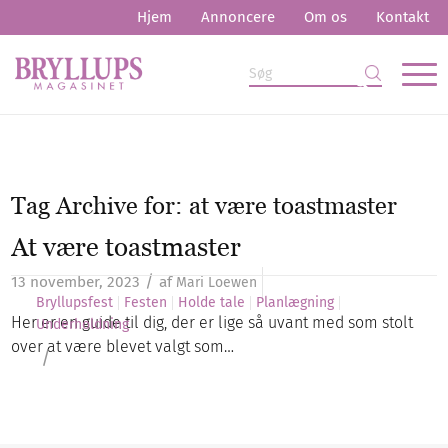
Hjem
Annoncere
Om os
Kontakt
Tag Archive for:
at være toastmaster
At være toastmaster
/
13 november, 2023
af
Mari Loewen
Bryllupsfest
Festen
Holde tale
Planlægning
Her er en guide til dig, der er lige så uvant med som stolt
Underholdning
over at være blevet valgt som…
/