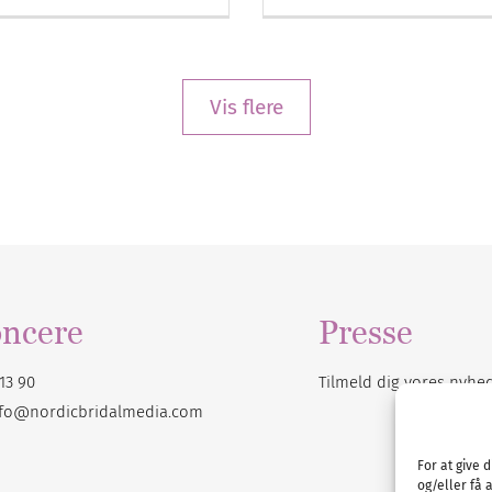
Vis flere
ncere
Presse
13 90
Tilmeld dig vores
nyhe
nfo@nordicbridalmedia.com
For at give 
og/eller få 