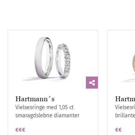
Hartmann´s
Hartm
Vielsesringe med 1,05 ct
Vielses
smaragdslebne diamanter
brillant
€€€
€€