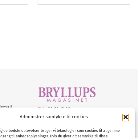
dsmail
Tel :
89 88 13 90
Administrer samtykke til cookies
E-post:
info@nordicbridalmedia.com
Nordic Bridal Media
dig de bedste oplevelser bruger vi teknologier som cookies til at gemme
© All rights reserved.
adgang til enhedsoplysninger. Hvis du giver dit samtykke til disse