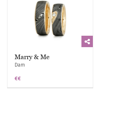
Marry & Me
Dam
€€