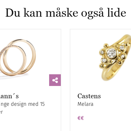
Du kan måske også lide
ann´s
Castens
ringe design med 15
Melara
er
€€