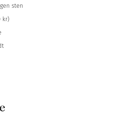
ngen sten
 kr)
e
dt
e