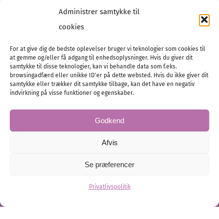
Presse
Administrer samtykke til
Tilmeld dig vores
nyhedsmail
cookies
For at give dig de bedste oplevelser bruger vi teknologier som cookies til
at gemme og/eller få adgang til enhedsoplysninger. Hvis du giver dit
samtykke til disse teknologier, kan vi behandle data som f.eks.
browsingadfærd eller unikke ID'er på dette websted. Hvis du ikke giver dit
Tel :
samtykke eller trækker dit samtykke tilbage, kan det have en negativ
89 88 13 90
indvirkning på visse funktioner og egenskaber.
E-post:
info@nordicbridalmedia.com
Nordic Bridal Media
Godkend
© All rights reserved.
Org.nr: DK34787271
Afvis
Se præferencer
Privatlivspolitik
© Bridal Magazine Group SE
Administration
Hjemmesiden leveres af KUST IT