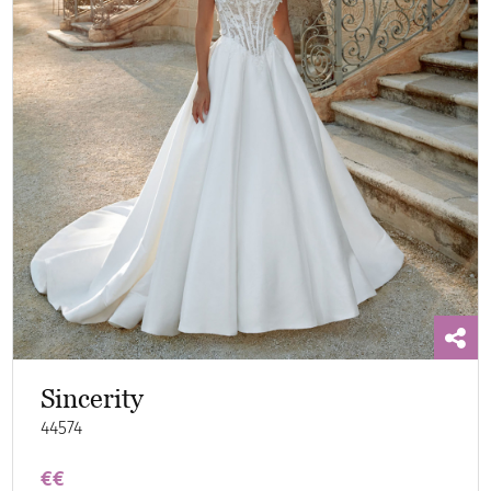
Sincerity
44574
€€