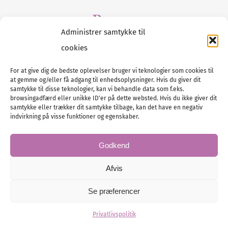
Presse
Administrer samtykke til
Tilmeld dig vores
nyhedsmail
cookies
For at give dig de bedste oplevelser bruger vi teknologier som cookies til
at gemme og/eller få adgang til enhedsoplysninger. Hvis du giver dit
samtykke til disse teknologier, kan vi behandle data som f.eks.
browsingadfærd eller unikke ID'er på dette websted. Hvis du ikke giver dit
Tel :
samtykke eller trækker dit samtykke tilbage, kan det have en negativ
89 88 13 90
indvirkning på visse funktioner og egenskaber.
E-post:
info@nordicbridalmedia.com
Nordic Bridal Media
Godkend
© All rights reserved.
Org.nr: DK34787271
Afvis
Se præferencer
Privatlivspolitik
© Bridal Magazine Group SE