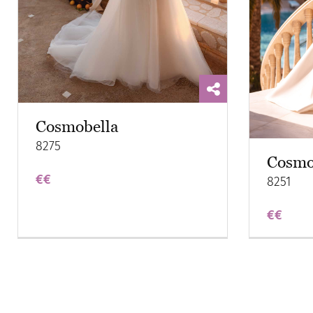
Cosmobella
8275
Cosmo
€€
8251
€€