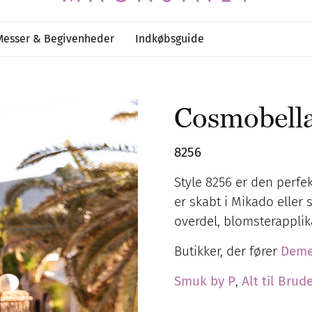
Messer & Begivenheder
Indkøbsguide
Cosmobell
8256
Style 8256 er den perfe
er skabt i Mikado eller 
overdel, blomsterapplika
Butikker, der fører
Deme
Smuk by P
,
Alt til Brud