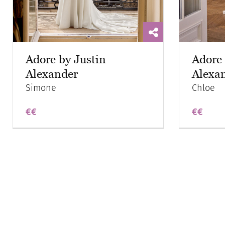
Adore by Justin
Adore 
Alexander
Alexa
Simone
Chloe
€€
€€