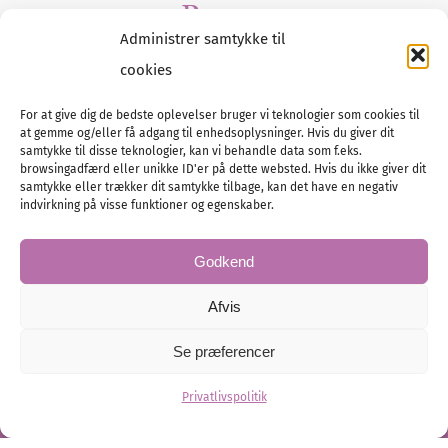
Presse
Administrer samtykke til
Tilmeld dig vores
nyhedsmail
cookies
For at give dig de bedste oplevelser bruger vi teknologier som cookies til
at gemme og/eller få adgang til enhedsoplysninger. Hvis du giver dit
samtykke til disse teknologier, kan vi behandle data som f.eks.
browsingadfærd eller unikke ID'er på dette websted. Hvis du ikke giver dit
Tel :
samtykke eller trækker dit samtykke tilbage, kan det have en negativ
89 88 13 90
indvirkning på visse funktioner og egenskaber.
E-post:
info@nordicbridalmedia.com
Nordic Bridal Media
Godkend
© All rights reserved.
Org.nr: DK34787271
Afvis
Se præferencer
Privatlivspolitik
© Bridal Magazine Group SE
Administration