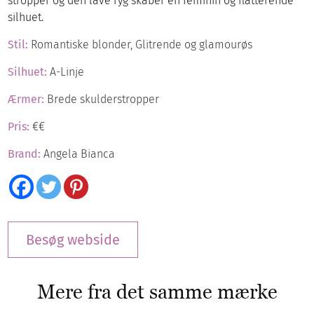
stropper og den lave ryg skaber en feminin og flatterende
silhuet.
Stil:
Romantiske blonder, Glitrende og glamourøs
Silhuet:
A-Linje
Ærmer:
Brede skulderstropper
Pris:
€€
Brand:
Angela Bianca
Besøg webside
Mere fra det samme mærke