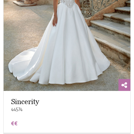
Sincerity
44574
€€