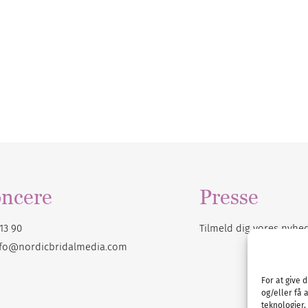
ncere
Presse
13 90
Tilmeld dig vores
nyhe
nfo@nordicbridalmedia.com
For at give 
og/eller få 
teknologier,