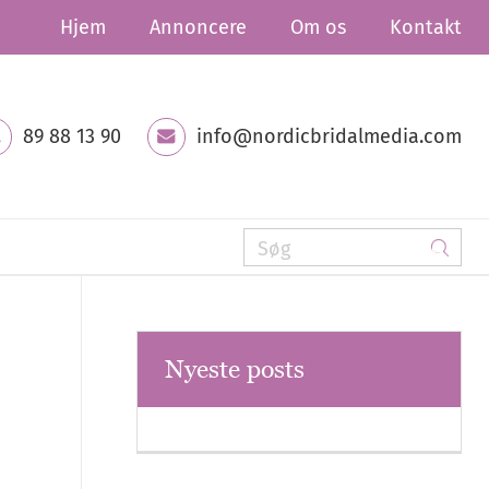
Hjem
Annoncere
Om os
Kontakt
89 88 13 90
info@nordicbridalmedia.com
Nyeste posts