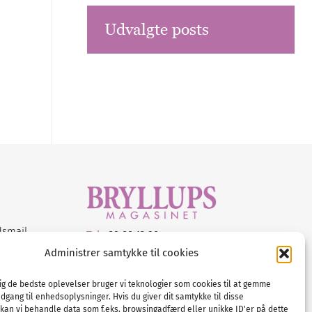
Udvalgte posts
dsmail
Tel :
89 88 13 90
Administrer samtykke til cookies
E-post:
info@nordicbridalmedia.com
Nordic Bridal Media
dig de bedste oplevelser bruger vi teknologier som cookies til at gemme
© All rights reserved.
adgang til enhedsoplysninger. Hvis du giver dit samtykke til disse
Org.nr: DK34787271
 kan vi behandle data som f.eks. browsingadfærd eller unikke ID'er på dette