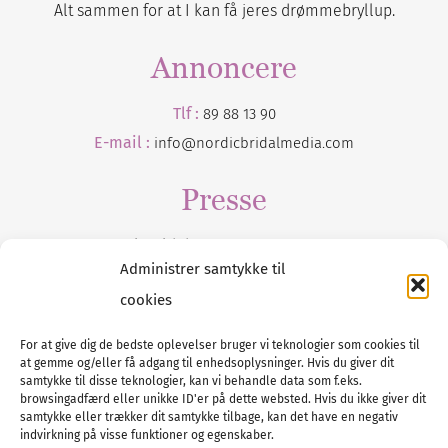
Alt sammen for at I kan få jeres drømmebryllup.
Annoncere
Tlf :
89 88 13 90
E-mail :
info@nordicbridalmedia.com
Presse
Tilmeld dig vores
nyhedsmail
Administrer samtykke til
cookies
For at give dig de bedste oplevelser bruger vi teknologier som cookies til
at gemme og/eller få adgang til enhedsoplysninger. Hvis du giver dit
Tel :
89 88 13 90
samtykke til disse teknologier, kan vi behandle data som f.eks.
browsingadfærd eller unikke ID'er på dette websted. Hvis du ikke giver dit
E-post:
info@nordicbridalmedia.com
samtykke eller trækker dit samtykke tilbage, kan det have en negativ
Nordic Bridal Media
indvirkning på visse funktioner og egenskaber.