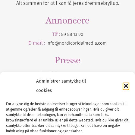
Alt sammen for at I kan få jeres drømmebryllup.
Annoncere
Tlf :
89 88 13 90
E-mail :
info@nordicbridalmedia.com
Presse
Tilmeld dig vores
nyhedsmail
Administrer samtykke til
cookies
For at give dig de bedste oplevelser bruger vi teknologier som cookies til
at gemme og/eller få adgang til enhedsoplysninger. Hvis du giver dit
Tel :
89 88 13 90
samtykke til disse teknologier, kan vi behandle data som f.eks.
browsingadfærd eller unikke ID'er på dette websted. Hvis du ikke giver dit
E-post:
info@nordicbridalmedia.com
samtykke eller trækker dit samtykke tilbage, kan det have en negativ
Nordic Bridal Media
indvirkning på visse funktioner og egenskaber.