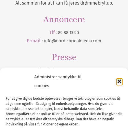
Alt sammen for at I kan få jeres drømmebryllup.
Annoncere
Tlf :
89 88 13 90
E-mail :
info@nordicbridalmedia.com
Presse
Tilmeld dig vores
nyhedsmail
Administrer samtykke til
cookies
For at give dig de bedste oplevelser bruger vi teknologier som cookies til
at gemme og/eller få adgang til enhedsoplysninger. Hvis du giver dit
Tel :
89 88 13 90
samtykke til disse teknologier, kan vi behandle data som f.eks.
browsingadfærd eller unikke ID'er på dette websted. Hvis du ikke giver dit
E-post:
info@nordicbridalmedia.com
samtykke eller trækker dit samtykke tilbage, kan det have en negativ
Nordic Bridal Media
indvirkning på visse funktioner og egenskaber.