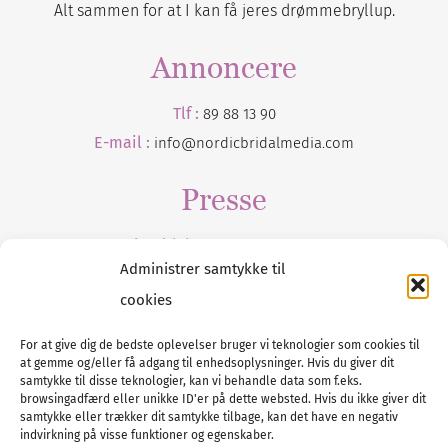
Alt sammen for at I kan få jeres drømmebryllup.
Annoncere
Tlf :
89 88 13 90
E-mail :
info@nordicbridalmedia.com
Presse
Tilmeld dig vores
nyhedsmail
Administrer samtykke til
cookies
For at give dig de bedste oplevelser bruger vi teknologier som cookies til
at gemme og/eller få adgang til enhedsoplysninger. Hvis du giver dit
Tel :
89 88 13 90
samtykke til disse teknologier, kan vi behandle data som f.eks.
browsingadfærd eller unikke ID'er på dette websted. Hvis du ikke giver dit
E-post:
info@nordicbridalmedia.com
samtykke eller trækker dit samtykke tilbage, kan det have en negativ
Nordic Bridal Media
indvirkning på visse funktioner og egenskaber.