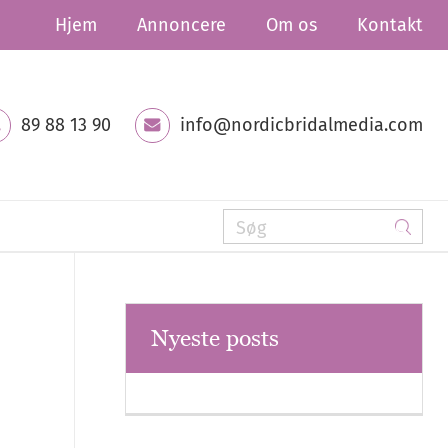
Hjem
Annoncere
Om os
Kontakt
89 88 13 90
info@nordicbridalmedia.com
Nyeste posts