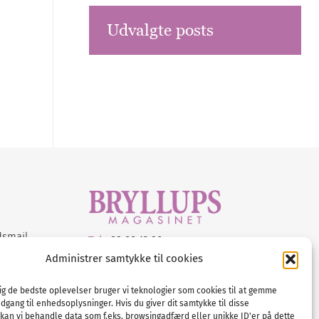
Udvalgte posts
dsmail
Tel :
89 88 13 90
Administrer samtykke til cookies
E-post:
info@nordicbridalmedia.com
Nordic Bridal Media
dig de bedste oplevelser bruger vi teknologier som cookies til at gemme
© All rights reserved.
adgang til enhedsoplysninger. Hvis du giver dit samtykke til disse
Org.nr: DK34787271
 kan vi behandle data som f.eks. browsingadfærd eller unikke ID'er på dette