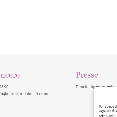
ncere
Presse
13 90
Tilmeld dig vores
nyhe
nfo@nordicbridalmedia.com
For at give 
og/eller få 
teknologier,