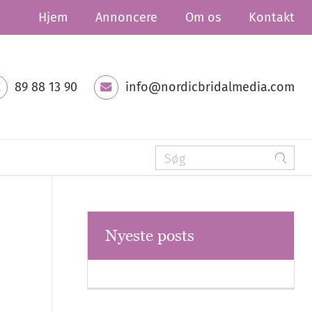
Hjem
Annoncere
Om os
Kontakt
89 88 13 90
info@nordicbridalmedia.com
Nyeste posts