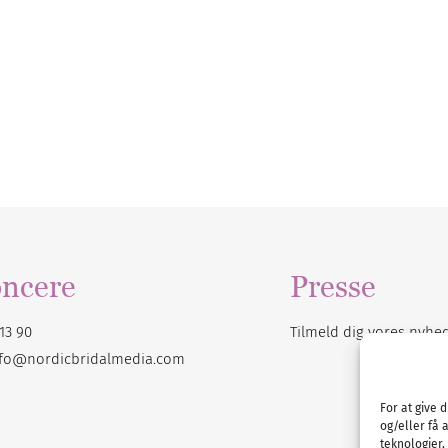
ncere
Presse
13 90
Tilmeld dig vores
nyhe
nfo@nordicbridalmedia.com
For at give 
og/eller få 
teknologier,