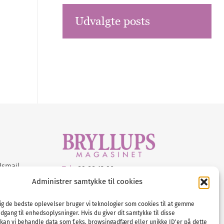
Udvalgte posts
dsmail
Tel :
89 88 13 90
Administrer samtykke til cookies
E-post:
info@nordicbridalmedia.com
Nordic Bridal Media
dig de bedste oplevelser bruger vi teknologier som cookies til at gemme
© All rights reserved.
adgang til enhedsoplysninger. Hvis du giver dit samtykke til disse
Org.nr: DK34787271
 kan vi behandle data som f.eks. browsingadfærd eller unikke ID'er på dette