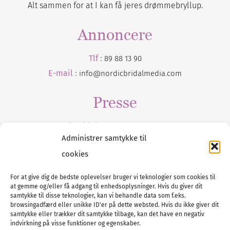
Alt sammen for at I kan få jeres drømmebryllup.
Annoncere
Tlf :
89 88 13 90
E-mail :
info@nordicbridalmedia.com
Presse
Tilmeld dig vores
nyhedsmail
Administrer samtykke til
cookies
For at give dig de bedste oplevelser bruger vi teknologier som cookies til
at gemme og/eller få adgang til enhedsoplysninger. Hvis du giver dit
Tel :
89 88 13 90
samtykke til disse teknologier, kan vi behandle data som f.eks.
browsingadfærd eller unikke ID'er på dette websted. Hvis du ikke giver dit
E-post:
info@nordicbridalmedia.com
samtykke eller trækker dit samtykke tilbage, kan det have en negativ
Nordic Bridal Media
indvirkning på visse funktioner og egenskaber.