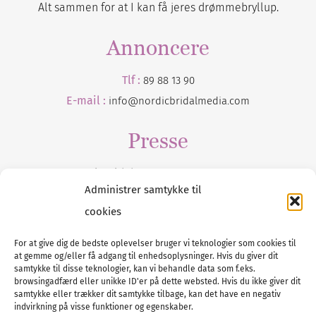
Alt sammen for at I kan få jeres drømmebryllup.
Annoncere
Tlf :
89 88 13 90
E-mail :
info@nordicbridalmedia.com
Presse
Tilmeld dig vores
nyhedsmail
Administrer samtykke til
cookies
For at give dig de bedste oplevelser bruger vi teknologier som cookies til
at gemme og/eller få adgang til enhedsoplysninger. Hvis du giver dit
Tel :
89 88 13 90
samtykke til disse teknologier, kan vi behandle data som f.eks.
browsingadfærd eller unikke ID'er på dette websted. Hvis du ikke giver dit
E-post:
info@nordicbridalmedia.com
samtykke eller trækker dit samtykke tilbage, kan det have en negativ
Nordic Bridal Media
indvirkning på visse funktioner og egenskaber.