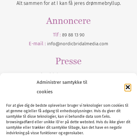
Alt sammen for at I kan få jeres drømmebryllup.
Annoncere
Tlf :
89 88 13 90
E-mail :
info@nordicbridalmedia.com
Presse
Tilmeld dig vores
nyhedsmail
Administrer samtykke til
cookies
For at give dig de bedste oplevelser bruger vi teknologier som cookies til
at gemme og/eller få adgang til enhedsoplysninger. Hvis du giver dit
Tel :
89 88 13 90
samtykke til disse teknologier, kan vi behandle data som f.eks.
browsingadfærd eller unikke ID'er på dette websted. Hvis du ikke giver dit
E-post:
info@nordicbridalmedia.com
samtykke eller trækker dit samtykke tilbage, kan det have en negativ
Nordic Bridal Media
indvirkning på visse funktioner og egenskaber.