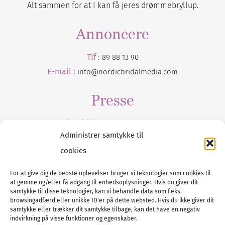
Alt sammen for at I kan få jeres drømmebryllup.
Annoncere
Tlf :
89 88 13 90
E-mail :
info@nordicbridalmedia.com
Presse
Tilmeld dig vores
nyhedsmail
Administrer samtykke til
cookies
For at give dig de bedste oplevelser bruger vi teknologier som cookies til
at gemme og/eller få adgang til enhedsoplysninger. Hvis du giver dit
Tel :
89 88 13 90
samtykke til disse teknologier, kan vi behandle data som f.eks.
browsingadfærd eller unikke ID'er på dette websted. Hvis du ikke giver dit
E-post:
info@nordicbridalmedia.com
samtykke eller trækker dit samtykke tilbage, kan det have en negativ
Nordic Bridal Media
indvirkning på visse funktioner og egenskaber.