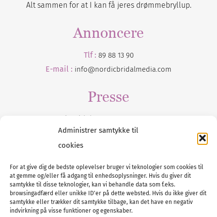
Alt sammen for at I kan få jeres drømmebryllup.
Annoncere
Tlf :
89 88 13 90
E-mail :
info@nordicbridalmedia.com
Presse
Tilmeld dig vores
nyhedsmail
Administrer samtykke til
cookies
For at give dig de bedste oplevelser bruger vi teknologier som cookies til
at gemme og/eller få adgang til enhedsoplysninger. Hvis du giver dit
Tel :
89 88 13 90
samtykke til disse teknologier, kan vi behandle data som f.eks.
browsingadfærd eller unikke ID'er på dette websted. Hvis du ikke giver dit
E-post:
info@nordicbridalmedia.com
samtykke eller trækker dit samtykke tilbage, kan det have en negativ
Nordic Bridal Media
indvirkning på visse funktioner og egenskaber.