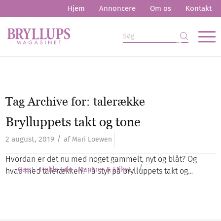
Hjem
Annoncere
Om os
Kontakt
Tag Archive for:
talerække
Brylluppets takt og tone
/
2 august, 2019
af
Mari Loewen
Hvordan er det nu med noget gammelt, nyt og blåt? Og
/
Gæst
Holde tale
Manerer & Etiket
hvad med talerækken? Få styr på brylluppets takt og…