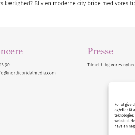
ivs kærlighed? Bliv en moderne city bride med vores ti
ncere
Presse
13 90
Tilmeld dig vores
nyhe
nfo@nordicbridalmedia.com
For at give 
og/eller få 
teknologier,
websted. Hvi
have en nega