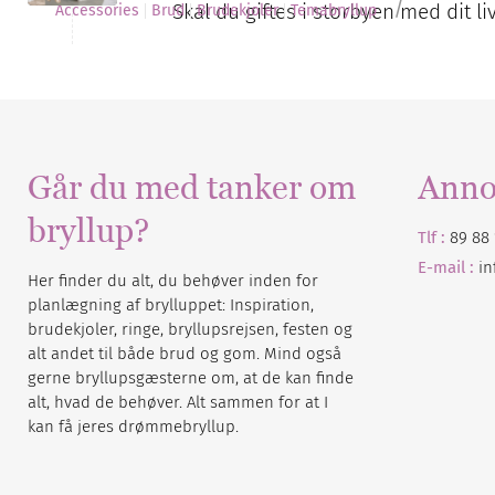
/
Skal du giftes i storbyen med dit l
Accessories
Brud
Brudekjoler
Temabryllup
Går du med tanker om
Anno
bryllup?
Tlf :
89 88 
E-mail :
i
Her finder du alt, du behøver inden for
planlægning af brylluppet: Inspiration,
brudekjoler, ringe, bryllupsrejsen, festen og
alt andet til både brud og gom. Mind også
gerne bryllupsgæsterne om, at de kan finde
alt, hvad de behøver. Alt sammen for at I
kan få jeres drømmebryllup.