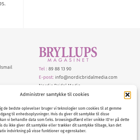
ps.
dsmail
Tel :
89 88 13 90
E-post:
info@nordicbridalmedia.com
Nordic Bridal Media
© All rights reserved.
Administrer samtykke til cookies
Org.nr: DK34787271
dig de bedste oplevelser bruger vi teknologier som cookies til at gemme
adgang til enhedsoplysninger. Hvis du giver dit samtykke til disse
 kan vi behandle data som f.eks. browsingadfærd eller unikke ID'er på dette
s du ikke giver dit samtykke eller trækker dit samtykke tilbage, kan det
tiv indvirkning på visse funktioner og egenskaber.