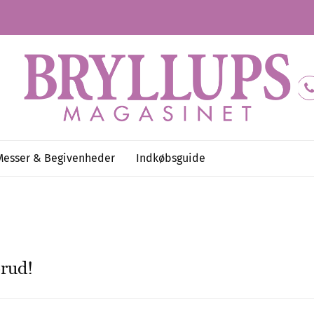
Messer & Begivenheder
Indkøbsguide
brud!